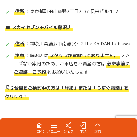
住所
：東京都町田市森野2丁目2-37 長田ビル 102
■ スカイセブンモバイル藤沢店
住所
：神奈川県藤沢市南藤沢7-2 the KAIDAN fujisawa
注意
：藤沢店は
スタッフが常駐しておりません。
スム
ーズなご案内のため、ご来店をご希望の方は
必ず事前に
ご連絡・ご予約
をお願いいたします。
👇 2台目をご検討中の方は「詳細」または「今すぐ電話」を
クリック！
HOME
メニュー
シェア
申込
戻る