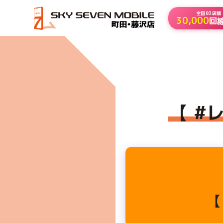
全国83店舗
30,000
回
HOME
【 #レンタルスマホ からのお乗り換え】
【 #
【