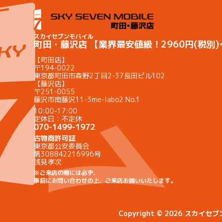
スカイセブンモバイル
町田・藤沢店 【業界最安値級！2960円(税別
【町田店】
〒194-0022
東京都町田市森野2丁目2-37長田ビル102
【藤沢店】
〒251-0055
藤沢市南藤沢11-3me-labo2 No.1
10:00-17:00
定休日：不定休
070-1499-1972
古物商許可証
東京都公安委員会
第308842216996号
浅見孝次
※ご来店の際には必ず、
事前にお問い合わせの上、ご来店お願いいたします。
Copyright © 2026 スカイ