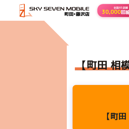
全国83店舗
30,000
回
HOME
【町田 相模原 でプリペイドスマホをお探しの方
【町田 相
【町田