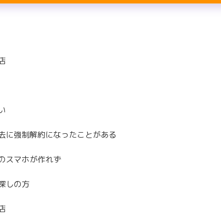
店
い
去に強制解約になったことがある
のスマホが作れず
探しの方
店