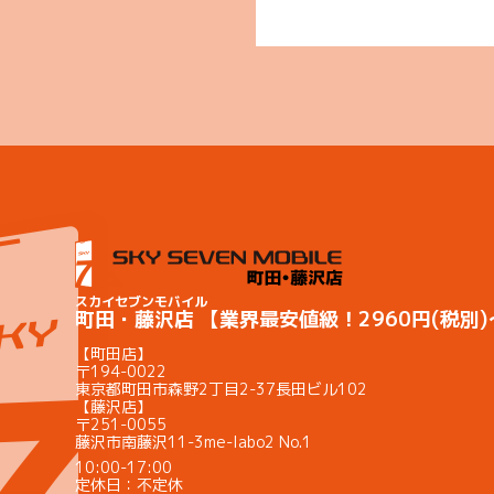
スカイセブンモバイル
町田・藤沢店 【業界最安値級！2960円(税別
【町田店】
〒194-0022
東京都町田市森野2丁目2-37長田ビル102
【藤沢店】
〒251-0055
藤沢市南藤沢11-3me-labo2 No.1
10:00-17:00
定休日：不定休