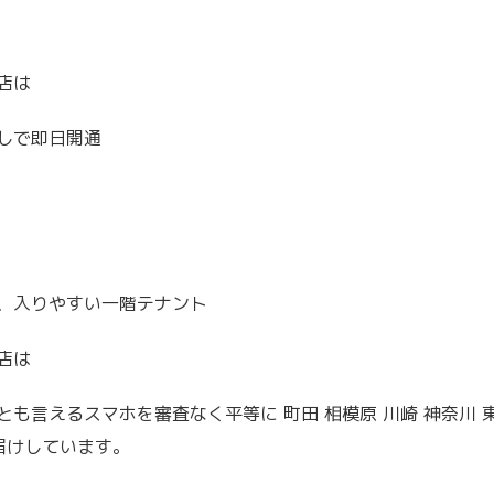
店は
しで即日開通
、入りやすい一階テナント
店は
も言えるスマホを審査なく平等に 町田 相模原 川崎 神奈川 東京
届けしています。