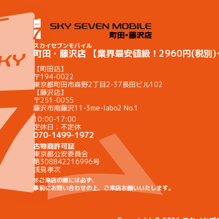
スカイセブンモバイル
町田・藤沢店 【業界最安値級！2960円(税別
【町田店】
〒194-0022
東京都町田市森野2丁目2-37長田ビル102
【藤沢店】
〒251-0055
藤沢市南藤沢11-3me-labo2 No.1
10:00-17:00
定休日：不定休
070-1499-1972
古物商許可証
東京都公安委員会
第308842216996号
浅見孝次
※ご来店の際には必ず、
事前にお問い合わせの上、ご来店お願いいたします。