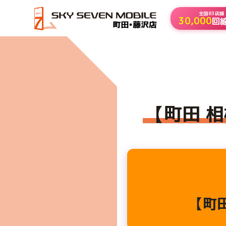
全国83店舗
30,000
回
HOME
【町田 相模原でレンタルスマホをお探しの方】
【町田 
【町