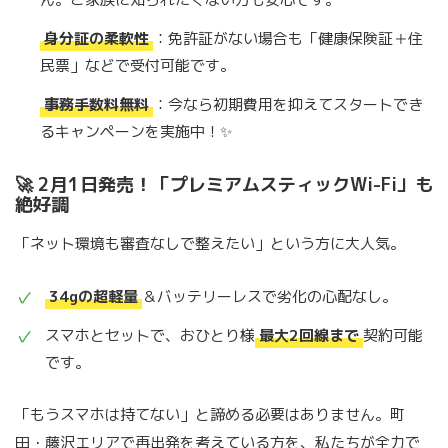
身分証の柔軟性
：免許証がない場合も「健康保険証＋住
民票」などで受付可能です。
事務手数料無料
：今なら初期費用を抑えてスタートでき
るキャンペーンを実施中！✨
🚀 2月1日発売！「プレミアムスティックWi-Fi」も
絶好調
「ネット環境も審査なしで整えたい」という方に大人気。
34gの超軽量
＆バッテリーレスで劣化の心配なし。
スマホとセットで、おひとり様
最大2回線まで
契約可能
です。
「もうスマホは持てない」と諦める必要はありません。町
田・藤沢エリアで再出発を考えている方を、私たちが全力で