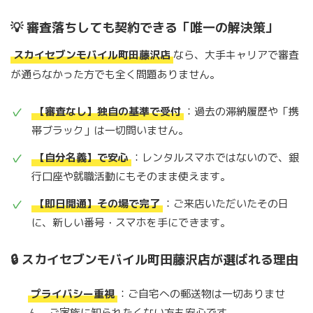
💡 審査落ちしても契約できる「唯一の解決策」
スカイセブンモバイル町田藤沢店
なら、大手キャリアで審査
が通らなかった方でも全く問題ありません。
【審査なし】独自の基準で受付
：過去の滞納履歴や「携
帯ブラック」は一切問いません。
【自分名義】で安心
：レンタルスマホではないので、銀
行口座や就職活動にもそのまま使えます。
【即日開通】その場で完了
：ご来店いただいたその日
に、新しい番号・スマホを手にできます。
🔒 スカイセブンモバイル町田藤沢店が選ばれる理由
プライバシー重視
：ご自宅への郵送物は一切ありませ
ん。ご家族に知られたくない方も安心です。