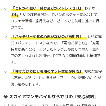
「とにかく軽い！持ち運びがストレスゼロ」
わずか
34g
という超軽量設計。カバンのポケットに忍ばせて、
カフェや職場、旅行先など、どこへでも気軽に連れて行
けます。
「バッテリー劣化の心配がないのが画期的！」
USB給電
式（バッテリーレス）なので、「電池が膨らむ」「充電
持ちが悪くなる」といったトラブルがありません。車内
での差しっぱなし利用や、PCでの長時間作業にも最適で
す。
「挿すだけで自分専用のネット空間が完成」
複雑な設定
は不要。USBポートに挿すだけで、すぐに快適なWi-Fiが
使い始められます。
💎 スカイセブンモバイルならではの「安心契約」
もちろん、このWi-Fiもスマホプランと同様に**「審査なし」