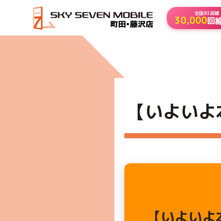
全国83店舗
30,000
回
HOME
【いよいよ本日より発売開始！】プレミアムスティ
【いよいよ
【いよいよ