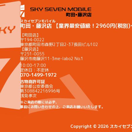
スカイセブンモバイル
町田・藤沢店 【業界最安値級！2960円(税別
【町田店】
〒194-0022
東京都町田市森野2丁目2-37長田ビル102
【藤沢店】
〒251-0055
藤沢市南藤沢11-3me-labo2 No.1
10:00-17:00
定休日：不定休
070-1499-1972
古物商許可証
東京都公安委員会
第308842216996号
浅見孝次
※ご来店の際には必ず、
事前にお問い合わせの上、ご来店お願いいたします。
Copyright © 2026 スカイ